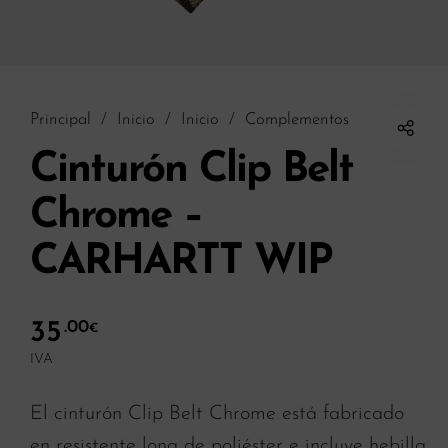
Principal
/
Inicio
/
Inicio
/
Complementos
Cinturón Clip Belt
Chrome –
CARHARTT WIP
35
.00
€
IVA
El cinturón Clip Belt Chrome está fabricado
en resistente lona de poliéster e incluye hebilla