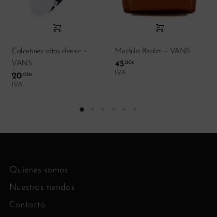
Calcetines altos classic –
Mochila Realm – VANS
VANS
45
.00
€
IVA
20
.00
€
IVA
Quienes somos
Nuestras tiendas
Contacto