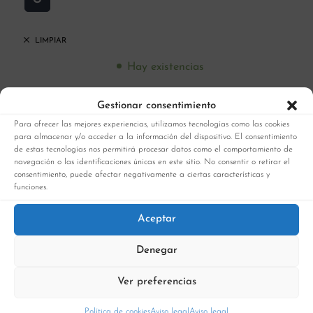
LIMPIAR
Hay existencias
Gestionar consentimiento
Para ofrecer las mejores experiencias, utilizamos tecnologías como las cookies
AÑADIR AL CARRITO
para almacenar y/o acceder a la información del dispositivo. El consentimiento
de estas tecnologías nos permitirá procesar datos como el comportamiento de
COMPRAR AHORA
navegación o las identificaciones únicas en este sitio. No consentir o retirar el
consentimiento, puede afectar negativamente a ciertas características y
funciones.
Aceptar
Denegar
Ver preferencias
SKU:
2050300493-U-2EQ
Política de cookies
Aviso legal
Aviso legal