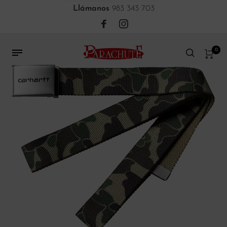
Llámanos
983 343 703
0