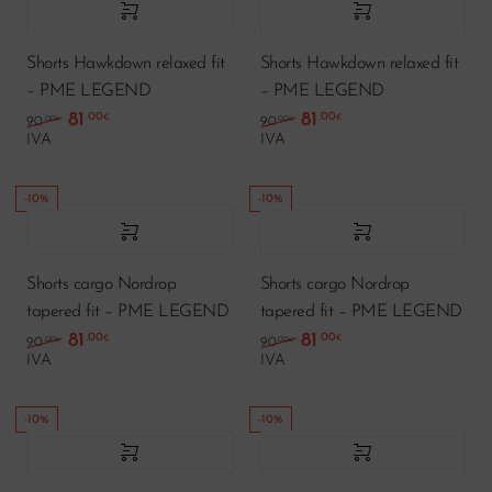
Shorts Hawkdown relaxed fit
Shorts Hawkdown relaxed fit
– PME LEGEND
– PME LEGEND
81
81
.00
.00
El precio original era: 90.00€.
El precio actual es: 81.00€.
El precio original era: 
El precio actual es
€
€
.00
.00
90
90
€
€
IVA
IVA
-10%
-10%
Shorts cargo Nordrop
Shorts cargo Nordrop
tapered fit – PME LEGEND
tapered fit – PME LEGEND
81
81
.00
.00
El precio original era: 90.00€.
El precio actual es: 81.00€.
El precio original era: 
El precio actual es
€
€
.00
.00
90
90
€
€
IVA
IVA
-10%
-10%