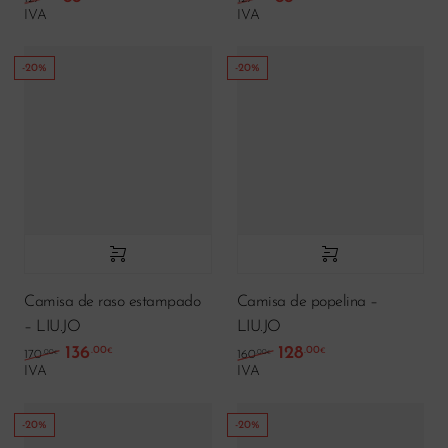
IVA
IVA
-20%
-20%
Camisa de raso estampado
Camisa de popelina –
– LIU.JO
LIU.JO
136
128
.00
.00
El precio original era: 170.00€.
El precio actual es: 136.00€.
El precio original era: 
El precio actual 
€
€
.00
.00
170
160
€
€
IVA
IVA
-20%
-20%