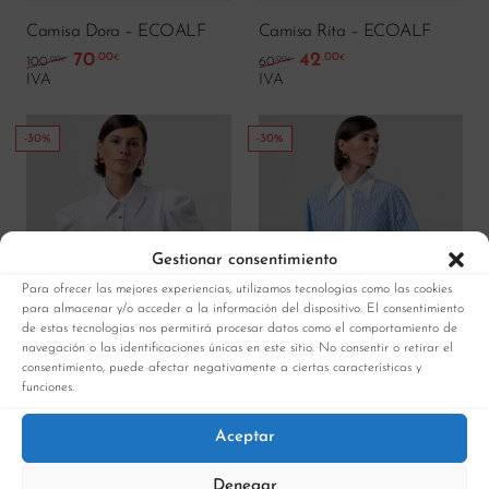
Camisa Dora – ECOALF
Camisa Rita – ECOALF
70
42
.00
.00
El precio original era: 100.00€.
El precio actual es: 70.00€.
El precio original era: 
El precio actual e
€
€
.00
.00
100
60
€
€
IVA
IVA
-30%
-30%
Gestionar consentimiento
Para ofrecer las mejores experiencias, utilizamos tecnologías como las cookies
para almacenar y/o acceder a la información del dispositivo. El consentimiento
de estas tecnologías nos permitirá procesar datos como el comportamiento de
navegación o las identificaciones únicas en este sitio. No consentir o retirar el
consentimiento, puede afectar negativamente a ciertas características y
funciones.
Aceptar
Camisa corta confeccionada
Camisa ajustada con rayas –
Denegar
en popelina – FRACOMINA
FRACOMINA