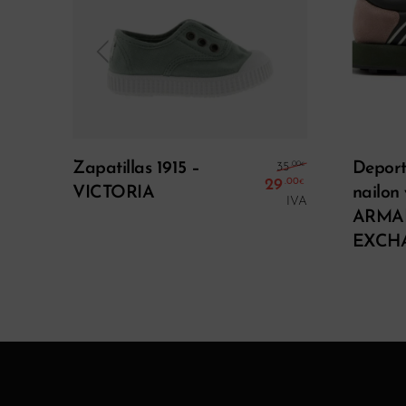
Seleccionar Opciones
El precio ori
Zapatillas 1915 –
Deport
.00
35
€
29
.00
€
VICTORIA
nailon 
El precio act
IVA
ARMA
EXCH