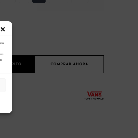
as
nar
cas
as
L CARRITO
COMPRAR AHORA