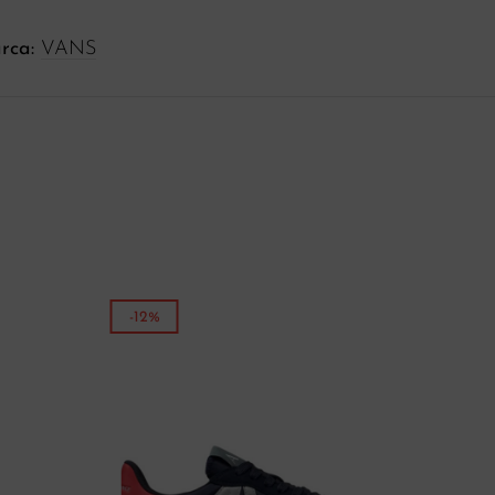
rca:
VANS
-12%
-5