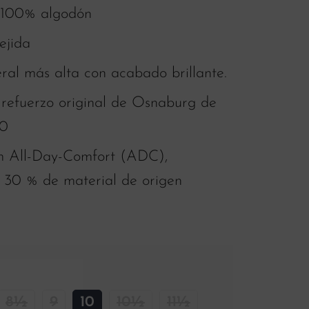
 100% algodón
ejida
ral más alta con acabado brillante.
 refuerzo original de Osnaburg de
90
m All-Day-Comfort (ADC),
a, 30 % de material de origen
8½
9
10
10½
11½