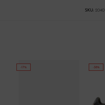
SKU:
2040
-17%
-38%