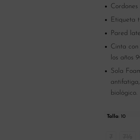
Cordones
Etiqueta t
Pared late
Cinta con
los años 
Sola Foa
antifatig
biológico.
Talla
:
10
7
7½