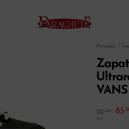
Principal
/
Ini
Zapati
Ultrar
VANS
85
.
El pr
120
.00
€
IVA