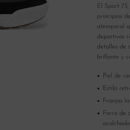
El Sport 73,
principios d
atemporal q
deportivos 
detalles de 
brillante y 
Piel de ce
Estilo ret
Franjas la
Forro de 
acolchado