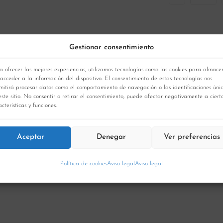
LIMPIAR
Gestionar consentimiento
Hay existenci
a ofrecer las mejores experiencias, utilizamos tecnologías como las cookies para almace
 acceder a la información del dispositivo. El consentimiento de estas tecnologías nos
mitirá procesar datos como el comportamiento de navegación o las identificaciones úni
este sitio. No consentir o retirar el consentimiento, puede afectar negativamente a ciert
AÑADIR A
cterísticas y funciones.
Aceptar
Denegar
Ver preferencias
Política de cookies
Aviso legal
Aviso legal