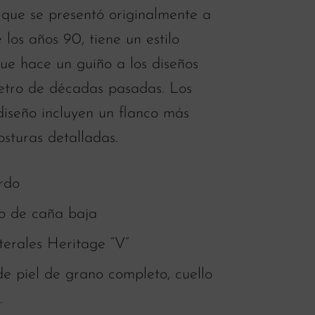
 que se presentó originalmente a
e los años 90, tiene un estilo
ue hace un guiño a los diseños
retro de décadas pasadas. Los
diseño incluyen un flanco más
costuras detalladas.
rdo
ro de caña baja
terales Heritage “V”
de piel de grano completo, cuello
.