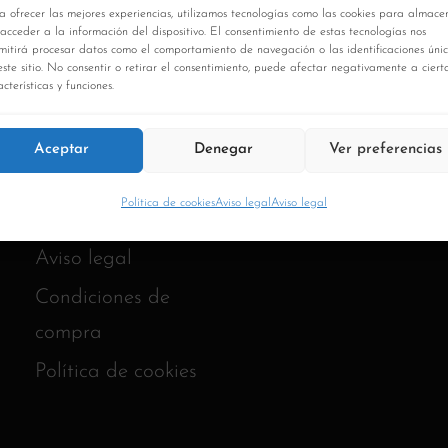
a ofrecer las mejores experiencias, utilizamos tecnologías como las cookies para almace
 acceder a la información del dispositivo. El consentimiento de estas tecnologías nos
mitirá procesar datos como el comportamiento de navegación o las identificaciones úni
este sitio. No consentir o retirar el consentimiento, puede afectar negativamente a ciert
cterísticas y funciones.
Aceptar
Denegar
Ver preferencias
Política de cookies
Aviso legal
Aviso legal
Aviso legal
Condiciones de
compra
Política de cookies