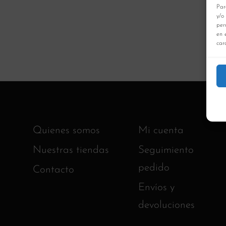
Par
y/o
per
en 
cara
Quienes somos
Mi cuenta
Nuestras tiendas
Seguimiento
pedido
Contacto
Envíos y
devoluciones