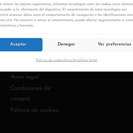
a ofrecer las mejores experiencias, utilizamos tecnologías como las cookies para almace
 acceder a la información del dispositivo. El consentimiento de estas tecnologías nos
mitirá procesar datos como el comportamiento de navegación o las identificaciones úni
este sitio. No consentir o retirar el consentimiento, puede afectar negativamente a ciert
cterísticas y funciones.
Aceptar
Denegar
Ver preferencias
Política de cookies
Aviso legal
Aviso legal
Aviso legal
Condiciones de
compra
Política de cookies