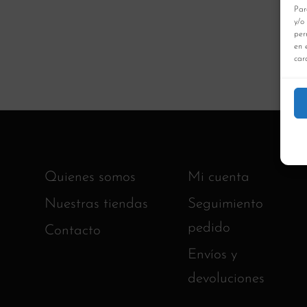
Par
y/o
per
en 
cara
Quienes somos
Mi cuenta
Nuestras tiendas
Seguimiento
pedido
Contacto
Envíos y
devoluciones