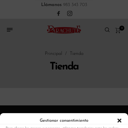
Llámanos
983 343 703
0
Principal
/
Tienda
Tienda
Gestionar consentimiento
Quienes somos