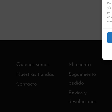
Par
y/o
per
en 
cara
Quienes somos
Mi cuenta
Nuestras tiendas
Seguimiento
pedido
Contacto
Envíos y
devoluciones