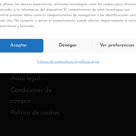
a ofrecer las mejores experiencias, utilizamos tecnologías como las cookies para almace
 acceder a la información del dispositivo. El consentimiento de estas tecnologías nos
mitirá procesar datos como el comportamiento de navegación o las identificaciones úni
este sitio. No consentir o retirar el consentimiento, puede afectar negativamente a ciert
cterísticas y funciones.
Aceptar
Denegar
Ver preferencias
Política de cookies
Aviso legal
Aviso legal
Aviso legal
Condiciones de
compra
Política de cookies