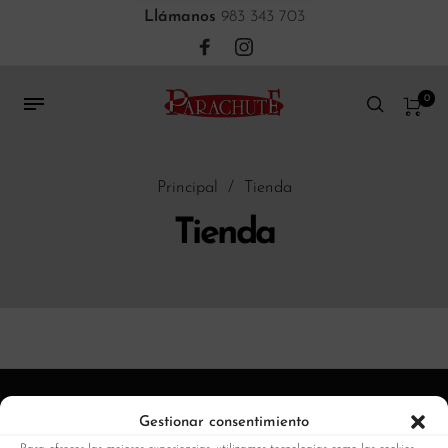
Llámanos
983 343 703
0
Principal
/
Tienda
Tienda
Gestionar consentimiento
Quienes somos