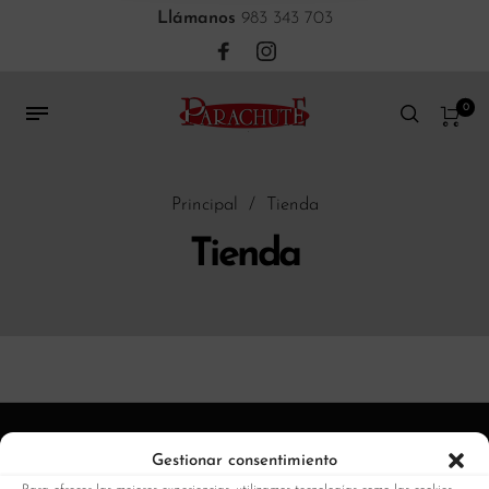
Llámanos
983 343 703
0
Principal
/
Tienda
Tienda
Gestionar consentimiento
Quienes somos