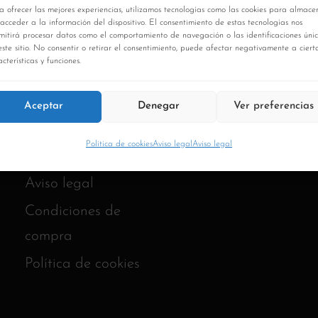
a ofrecer las mejores experiencias, utilizamos tecnologías como las cookies para almace
 acceder a la información del dispositivo. El consentimiento de estas tecnologías nos
mitirá procesar datos como el comportamiento de navegación o las identificaciones úni
este sitio. No consentir o retirar el consentimiento, puede afectar negativamente a ciert
cterísticas y funciones.
Aceptar
Denegar
Ver preferencias
Política de cookies
Aviso legal
Aviso legal
Aviso legal
Condiciones de
compra
Política de cookies