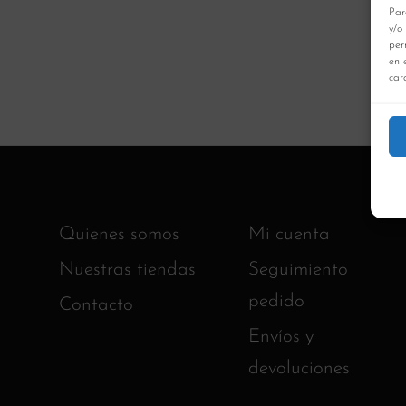
Par
y/o
per
en 
cara
Quienes somos
Mi cuenta
Nuestras tiendas
Seguimiento
pedido
Contacto
Envíos y
devoluciones