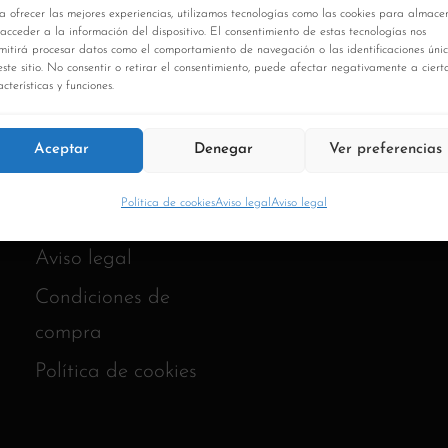
a ofrecer las mejores experiencias, utilizamos tecnologías como las cookies para almace
 acceder a la información del dispositivo. El consentimiento de estas tecnologías nos
mitirá procesar datos como el comportamiento de navegación o las identificaciones úni
este sitio. No consentir o retirar el consentimiento, puede afectar negativamente a ciert
cterísticas y funciones.
Aceptar
Denegar
Ver preferencias
Política de cookies
Aviso legal
Aviso legal
Aviso legal
Condiciones de
compra
Política de cookies