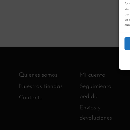
Par
y/o
per
en 
cara
Quienes somos
Mi cuenta
Nuestras tiendas
Seguimiento
pedido
Contacto
Envíos y
devoluciones