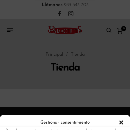
Llámanos
983 343 703
0
Principal
/
Tienda
Tienda
Gestionar consentimiento
Quienes somos