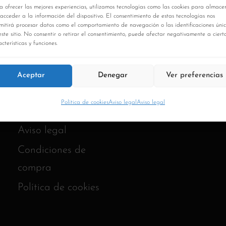
a ofrecer las mejores experiencias, utilizamos tecnologías como las cookies para almace
 acceder a la información del dispositivo. El consentimiento de estas tecnologías nos
mitirá procesar datos como el comportamiento de navegación o las identificaciones úni
este sitio. No consentir o retirar el consentimiento, puede afectar negativamente a ciert
cterísticas y funciones.
Aceptar
Denegar
Ver preferencias
Política de cookies
Aviso legal
Aviso legal
Aviso legal
Condiciones de
compra
Política de cookies