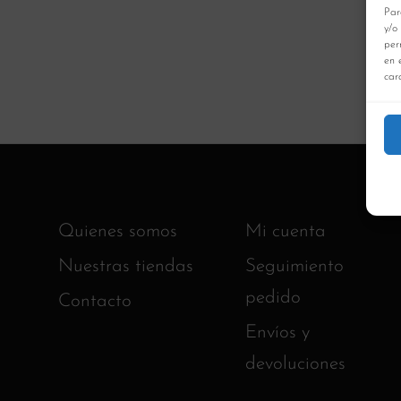
Par
y/o
per
en 
cara
Quienes somos
Mi cuenta
Nuestras tiendas
Seguimiento
pedido
Contacto
Envíos y
devoluciones