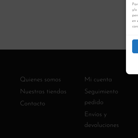
Par
y/o
per
en 
cara
Quienes somos
Mi cuenta
Nuestras tiendas
Seguimiento
pedido
Contacto
Envíos y
devoluciones