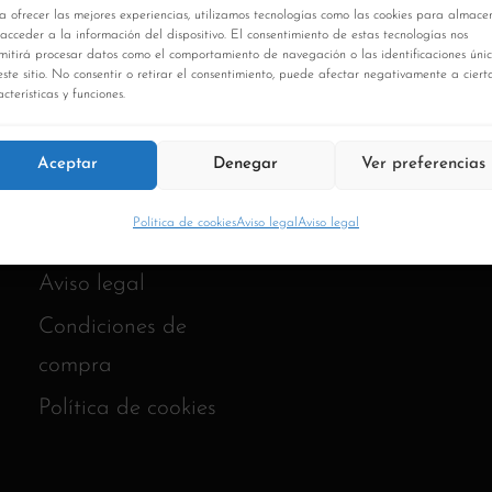
a ofrecer las mejores experiencias, utilizamos tecnologías como las cookies para almace
 acceder a la información del dispositivo. El consentimiento de estas tecnologías nos
mitirá procesar datos como el comportamiento de navegación o las identificaciones úni
este sitio. No consentir o retirar el consentimiento, puede afectar negativamente a ciert
cterísticas y funciones.
Aceptar
Denegar
Ver preferencias
Política de cookies
Aviso legal
Aviso legal
Aviso legal
Condiciones de
compra
Política de cookies