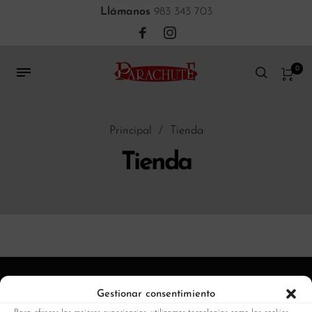
Llámanos
983 343 703
0
Principal
/
Tienda
Tienda
Gestionar consentimiento
Quienes somos