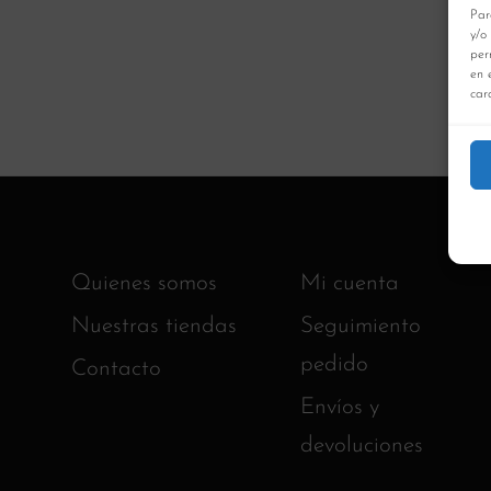
Par
y/o
per
en 
cara
Quienes somos
Mi cuenta
Nuestras tiendas
Seguimiento
pedido
Contacto
Envíos y
devoluciones