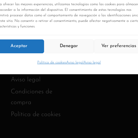
a ofrecer las mejores experiencias, utilizamos tecnologías como las cookies para almace
 acceder a la información del dispositivo. El consentimiento de estas tecnologías nos
mitirá procesar datos como el comportamiento de navegación o las identificaciones úni
este sitio. No consentir o retirar el consentimiento, puede afectar negativamente a ciert
cterísticas y funciones.
Aceptar
Denegar
Ver preferencias
Política de cookies
Aviso legal
Aviso legal
Aviso legal
Condiciones de
compra
Política de cookies