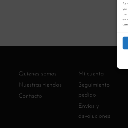
Par
y/o
per
en 
cara
Quienes somos
Mi cuenta
Nuestras tiendas
Seguimiento
pedido
Contacto
Envíos y
devoluciones