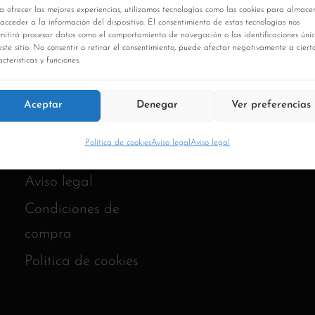
a ofrecer las mejores experiencias, utilizamos tecnologías como las cookies para almace
 acceder a la información del dispositivo. El consentimiento de estas tecnologías nos
mitirá procesar datos como el comportamiento de navegación o las identificaciones úni
este sitio. No consentir o retirar el consentimiento, puede afectar negativamente a ciert
cterísticas y funciones.
Aceptar
Denegar
Ver preferencias
Política de cookies
Aviso legal
Aviso legal
Aviso legal
Condiciones de
compra
Política de cookies