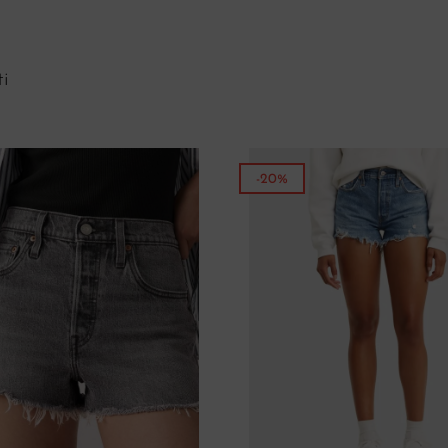
i
-20%