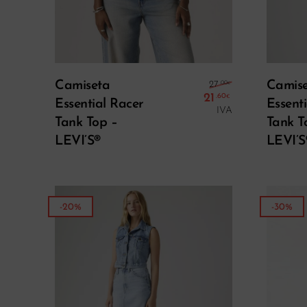
Seleccionar Opciones
El precio ori
Camiseta
Camis
.00
27
€
21
.60
€
Essential Racer
Essent
El precio act
IVA
Tank Top –
Tank T
LEVI’S®
LEVI’S
-20%
-30%