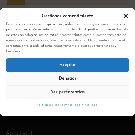
Gestionar consentimiento
Para ofrecer las mejores experiencias, utilizamos tecnologías como las cookies
para almacenar y/o acceder a la información del dispositivo. El consentimiento
de estas tecnologías nos permitirá procesar datos como el comportamiento de
navegación o las identificaciones únicas en este sitio. No consentir o retirar el
consentimiento, puede afectar negativamente a ciertas características y
Quienes somos
funciones.
Nuestras tiendas
Aceptar
Contacto
Denegar
Mi cuenta
Ver preferencias
Seguimiento pedido
Política de cookies
Aviso legal
Aviso legal
Envíos y devoluciones
Aviso legal